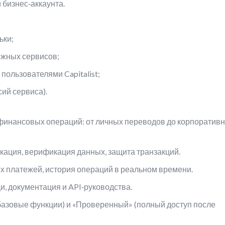
бизнес‑аккаунта.
ьки;
ежных сервисов;
ользователями Capitalist;
ий сервиса).
 финансовых операций: от личных переводов до корпоратив
кация, верификация данных, защита транзакций.
х платежей, история операций в реальном времени.
, документация и API‑руководства.
 (базовые функции) и «Проверенный» (полный доступ после