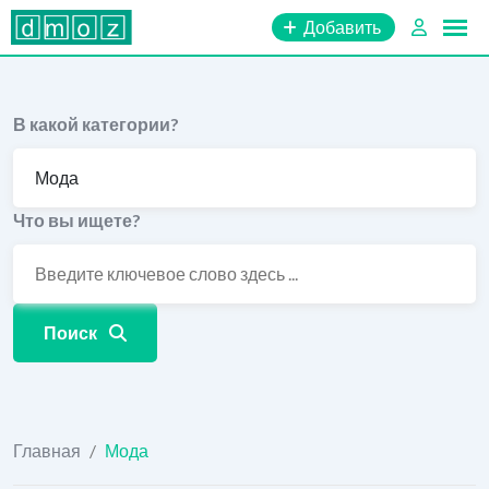
Перейти
Добавить
к
содержимому
В какой категории?
Что вы ищете?
Поиск
Главная
/
Мода