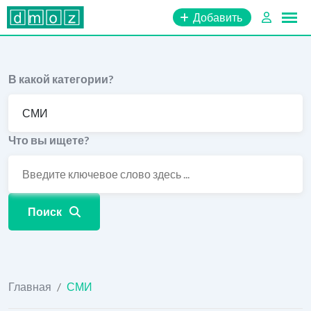
Перейти
Добавить
к
содержимому
В какой категории?
Что вы ищете?
Поиск
Главная
/
СМИ