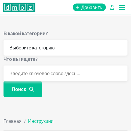
Перейти
Добавить
к
содержимому
В какой категории?
Что вы ищете?
Поиск
Главная
/
Инструкции