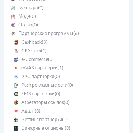
Культура
(0)
Мода
(0)
Отдых
(0)
Партнерские программы
(6)
Cashback
(0)
CPA сети
(1)
e-Commerce
(0)
mVAS партнёрки
(1)
PPC партнерки
(0)
Push рекламные сети
(0)
SMS партнерки
(0)
Агрегаторы ссылок
(0)
Адалт
(0)
Беттинг партнерки
(0)
Бинарные опционы
(0)